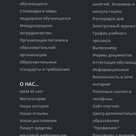
обучающихся
занятий. Экзамены и
Стипендия и меры
консультации.
поддержки обучающихся
Распорядок дня
Международное
Электронный журнал
сотрудничество
График учебного
Организация питания в
процесса
образовательной
Выпускнику
организации
Формы документов
Образовательные
Аттестация обучающ
стандарты и требования
Информационная
безопасность в сети
О НАС...
интернет
НАМ 45 лет!
Полезные ссылки и
Фотогалерея
телефоны
Наша история
Сайт-спутник
Наши отзывы
Центр дополнительн
Наши достижения
образования
Пишут средства
"Профессия+"
массовой информации
Разговоры о важном