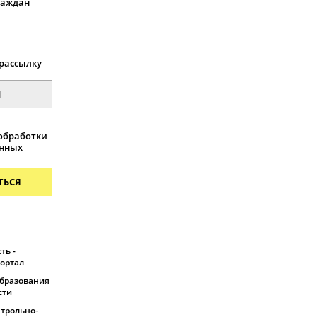
раждан
рассылку
обработки
анных
ТЬСЯ
ть -
ортал
бразования
сти
трольно-