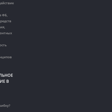
действие
в ФБ,
средств
ия,
монтных
ость
нципов
ЛЬНОЕ
ИЕ В
шибку?