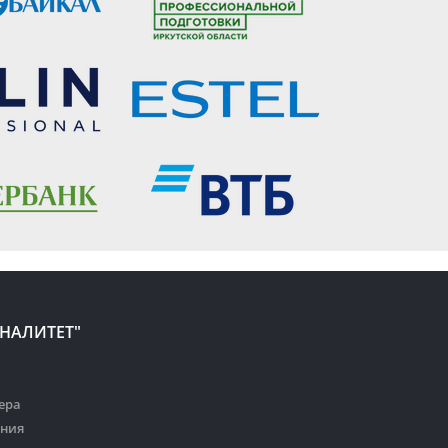
НАЛИТЕТ"
а
ера
ания