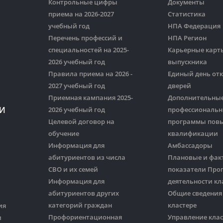
Контрольные цифры
Документы
приема на 2026-2027
Статистика
учебный год
НПА Федерация
Перечень профессий и
НПА Регион
специальностей на 2025-
Карьерные карт
2026 учебный год
выпускника
Правила приема на 2026 -
Единый день от
2027 учебный год
дверей
Приемная кампания 2025-
Дополнительны
И
2026 учебный год
профессиональ
Целевой договор на
программы пов
обучение
квалификации
Информация для
Амбассадоры
абитуриентов из числа
Плановые и фак
СВО и их семей
показатели Пр
Информация для
деятельности кл
абитуриентов других
Общие сведения
категорий граждан
кластере
ия
Профориентационная
Управление кла
и