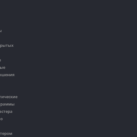
ы
крытых
е
ные
ышения
тические
ограммы
астера
 о
стером