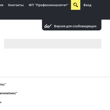
ия
Контакты
ФП "Профессионалитет"
Вход
Версия для слабовидящих
алы"
билимпикс"
ы