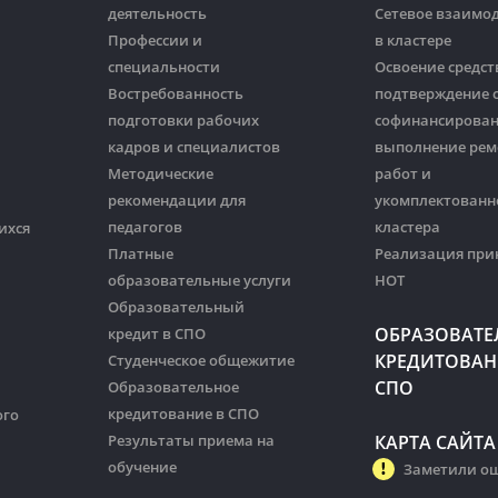
деятельность
Сетевое взаимо
Профессии и
в кластере
специальности
Освоение средст
Востребованность
подтверждение 
подготовки рабочих
софинансирован
кадров и специалистов
выполнение ре
Методические
работ и
рекомендации для
укомплектованн
педагогов
кластера
ихся
Платные
Реализация при
образовательные услуги
НОТ
Образовательный
ОБРАЗОВАТЕ
кредит в СПО
КРЕДИТОВАН
Студенческое общежитие
СПО
Образовательное
кредитование в СПО
ого
Результаты приема на
КАРТА САЙТА
обучение
Заметили о