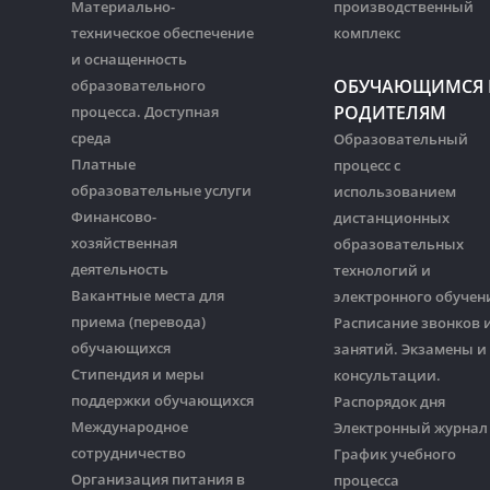
Материально-
производственный
техническое обеспечение
комплекс
и оснащенность
ОБУЧАЮЩИМСЯ 
образовательного
РОДИТЕЛЯМ
процесса. Доступная
среда
Образовательный
Платные
процесс с
образовательные услуги
использованием
Финансово-
дистанционных
хозяйственная
образовательных
деятельность
технологий и
Вакантные места для
электронного обучен
приема (перевода)
Расписание звонков 
обучающихся
занятий. Экзамены и
Стипендия и меры
консультации.
поддержки обучающихся
Распорядок дня
Международное
Электронный журнал
сотрудничество
График учебного
Организация питания в
процесса