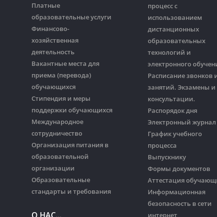
Платные
процесс с
образовательные услуги
использованием
Финансово-
дистанционных
хозяйственная
образовательных
деятельность
технологий и
Вакантные места для
электронного обучен
приема (перевода)
Расписание звонков 
обучающихся
занятий. Экзамены и
Стипендия и меры
консультации.
поддержки обучающихся
Распорядок дня
Международное
Электронный журнал
сотрудничество
График учебного
Организация питания в
процесса
образовательной
Выпускнику
организации
Формы документов
Образовательные
Аттестация обучающ
стандарты и требования
Информационная
безопасность в сети
О НАС...
интернет