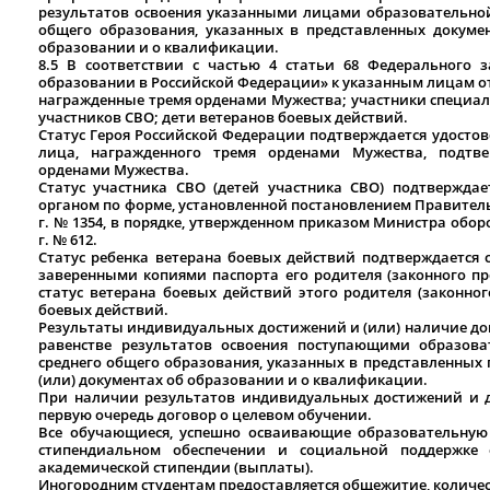
результатов освоения указанными лицами образовательно
общего образования, указанных в представленных докуме
образовании и о квалификации.
8.5 В соответствии с частью 4 статьи 68 Федерального 
образовании в Российской Федерации» к указанным лицам от
награжденные тремя орденами Мужества; участники специал
участников СВО; дети ветеранов боевых действий.
Статус Героя Российской Федерации подтверждается удостов
лица, награжденного тремя орденами Мужества, подтве
орденами Мужества.
Статус участника СВО (детей участника СВО) подтвержда
органом по форме, установленной постановлением Правитель
г. № 1354, в порядке, утвержденном приказом Министра обор
г. № 612.
Статус ребенка ветерана боевых действий подтверждается 
заверенными копиями паспорта его родителя (законного пр
статус ветерана боевых действий этого родителя (законног
боевых действий.
Результаты индивидуальных достижений и (или) наличие до
равенстве результатов освоения поступающими образов
среднего общего образования, указанных в представленных
(или) документах об образовании и о квалификации.
При наличии результатов индивидуальных достижений и д
первую очередь договор о целевом обучении.
Все обучающиеся, успешно осваивающие образовательную
стипендиальном обеспечении и социальной поддержке
академической стипендии (выплаты).
Иногородним студентам предоставляется общежитие, количес