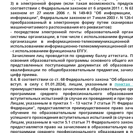
3) в электронной форме (если такая возможность предус
соответствии с Федеральным законом от 6 апреля 2011 г. N 
законом от 27 июля 2006 г. N 149-ФЗ "Об информации,
информации", Федеральным законом от 7 июля 2003 г. N 126-
преобразованный в электронную форму путем сканирова
машиночитаемого распознавания его реквизитов):
- посредством электронной почты образовательной орг
системы организации, в том числе с использованием функц
организации в информационно-телекоммуникационной
использованием информационно-телекоммуникационной сет
- с использованием функционала ЕПГУ.
Зачисление лиц проводится по среднему баллу аттестата. 
освоения образовательной программы основного общего или
представленных поступающими документах об образовани
квалификации по общеобразовательным предметам, зачисл
цифр приема.
8.4. В соответствии со ст. 68 Федерального закона "Об образо
вступ. в силу с 01.01.2024), лицам, указанным в
пунктах 
преимущественное право зачисления в образовательную о
программам среднего профессионального образован
вступительных испытаний (в случае их проведения) и при пр
Лицам, указанным в пунктах 1 - 13 части 7 статьи 71 Федер
Федерации", предоставляется преимущественное право за
обучение по образовательным программам среднего про
успешного прохождения вступительных испытаний (в случае и
Лицам, указанным в части 5.1 статьи 71 Федерального зако
предоставляется право на зачисление в образовательную о
программам среднего профессионального образования в п