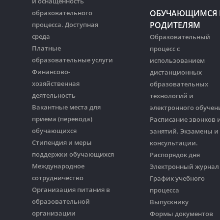
и оснащенность
ОБУЧАЮЩИМСЯ 
образовательного
РОДИТЕЛЯМ
процесса. Доступная
среда
Образовательный
Платные
процесс с
образовательные услуги
использованием
Финансово-
дистанционных
хозяйственная
образовательных
деятельность
технологий и
Вакантные места для
электронного обучен
приема (перевода)
Расписание звонков 
обучающихся
занятий. Экзамены и
Стипендия и меры
консультации.
поддержки обучающихся
Распорядок дня
Международное
Электронный журнал
сотрудничество
График учебного
Организация питания в
процесса
образовательной
Выпускнику
организации
Формы документов