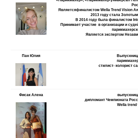
«Парикмахер», «Парикмахер-универсал I кл
Рос
Являетсяфиналистом Wella Trend Vision Awa
2013 году стала Золотым
В 2014 году была финалистом Inte
Принимает участие в организации и суде
парикмахерск
Является экспертом Незави
Пан Юлия
Выпускница
парикмахер
стилист- колорист с
Фисак Алена
выпускница
дипломант Чемпионата Росс
Wella
trend