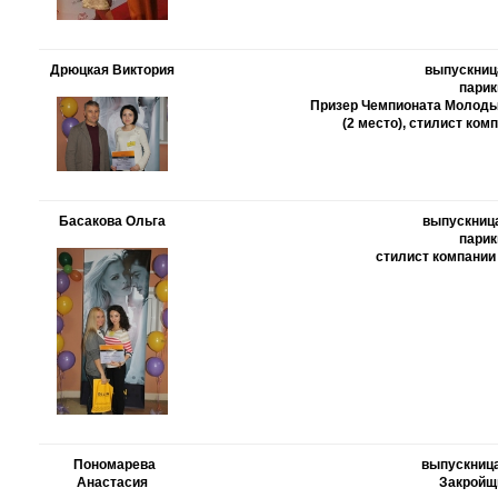
Дрюцкая Виктория
выпускница
парик
Призер Чемпионата Молоды
(2 место), стилист ко
Басакова Ольга
выпускница
парик
стилист компани
Пономарева
выпускница
Анастасия
Закройщ