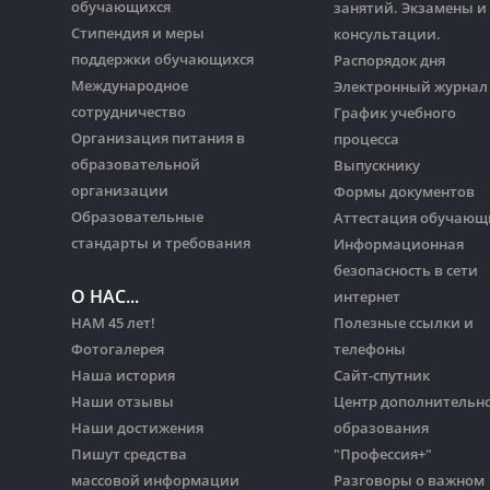
обучающихся
занятий. Экзамены и
Стипендия и меры
консультации.
поддержки обучающихся
Распорядок дня
Международное
Электронный журнал
сотрудничество
График учебного
Организация питания в
процесса
образовательной
Выпускнику
организации
Формы документов
Образовательные
Аттестация обучающ
стандарты и требования
Информационная
безопасность в сети
О НАС...
интернет
НАМ 45 лет!
Полезные ссылки и
Фотогалерея
телефоны
Наша история
Сайт-спутник
Наши отзывы
Центр дополнительн
Наши достижения
образования
Пишут средства
"Профессия+"
массовой информации
Разговоры о важном